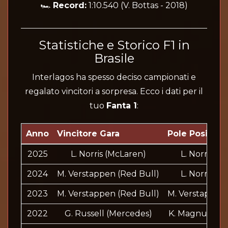
🏎️
Record:
1:10.540 (V. Bottas - 2018)
Statistiche e Storico F1 in
Brasile
Interlagos ha spesso deciso campionati e
regalato vincitori a sorpresa. Ecco i dati per il
tuo
Fanta 1
:
Anno
Vincitore Gara
Pole Position
2025
L. Norris (McLaren)
L. Norris
2024
M. Verstappen (Red Bull)
L. Norris
2023
M. Verstappen (Red Bull)
M. Verstappen
2022
G. Russell (Mercedes)
K. Magnussen