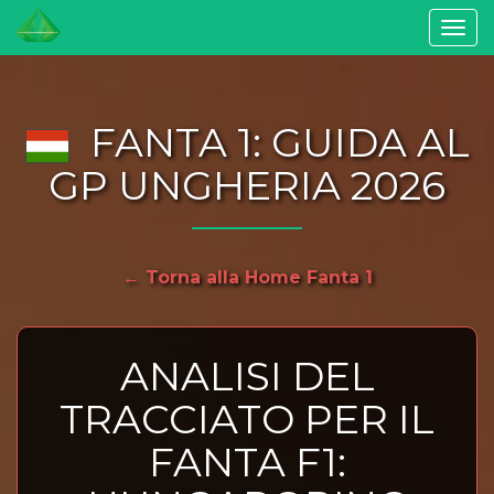
Togg
navi
FANTA 1: GUIDA AL
GP UNGHERIA 2026
← Torna alla Home Fanta 1
ANALISI DEL
TRACCIATO PER IL
FANTA F1: