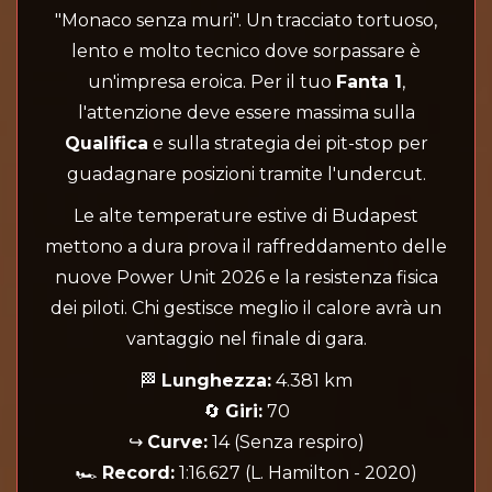
"Monaco senza muri". Un tracciato tortuoso,
lento e molto tecnico dove sorpassare è
un'impresa eroica. Per il tuo
Fanta 1
,
l'attenzione deve essere massima sulla
Qualifica
e sulla strategia dei pit-stop per
guadagnare posizioni tramite l'undercut.
Le alte temperature estive di Budapest
mettono a dura prova il raffreddamento delle
nuove Power Unit 2026 e la resistenza fisica
dei piloti. Chi gestisce meglio il calore avrà un
vantaggio nel finale di gara.
🏁
Lunghezza:
4.381 km
🔄
Giri:
70
↪️
Curve:
14 (Senza respiro)
🏎️
Record:
1:16.627 (L. Hamilton - 2020)