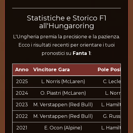
Statistiche e Storico F1
all'Hungaroring
L'Ungheria premia la precisione e la pazienza.
Ecco i risultati recenti per orientare i tuoi
pronostici su
Fanta 1
:
Anno
Vincitore Gara
Pole Position
2025
L. Norris (McLaren)
C. Leclerc
2024
O. Piastri (McLaren)
L. Norris
2023
M. Verstappen (Red Bull)
L. Hamilton
2022
M. Verstappen (Red Bull)
G. Russell
2021
E. Ocon (Alpine)
L. Hamilton