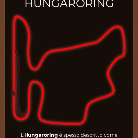
HUNGARORING
L'
Hungaroring
è spesso descritto come